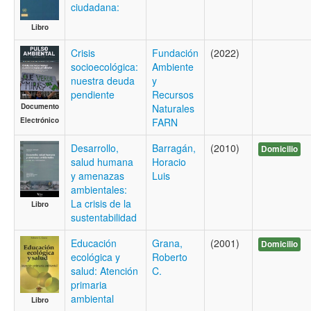
ciudadana:
Libro
Crisis
Fundación
(2022)
socioecológica:
Ambiente
nuestra deuda
y
pendiente
Recursos
Documento
Naturales
Electrónico
FARN
Desarrollo,
Barragán,
(2010)
Domicilio
salud humana
Horacio
y amenazas
Luis
ambientales:
La crisis de la
Libro
sustentabilidad
Educación
Grana,
(2001)
Domicilio
ecológica y
Roberto
salud: Atención
C.
primaria
ambiental
Libro