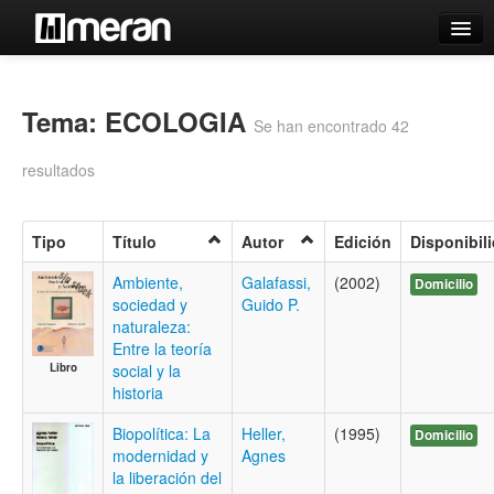
Catálogo
Búsqueda Avanzada
Tema: ECOLOGIA
Se han encontrado 42
Estantes Virtuales
resultados
Tipo
Título
Autor
Edición
Disponibil
Contacto
Ambiente,
Galafassi,
(2002)
Domicilio
sociedad y
Guido P.
Iniciar sesión
naturaleza:
Entre la teoría
Libro
social y la
historia
Biopolítica: La
Heller,
(1995)
Domicilio
modernidad y
Agnes
la liberación del