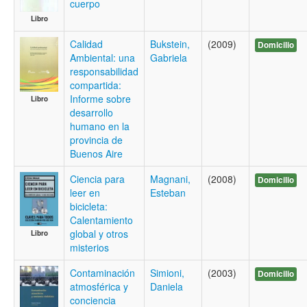
cuerpo
Libro
Calidad
Bukstein,
(2009)
Domicilio
Ambiental: una
Gabriela
responsabilidad
compartida:
Informe sobre
Libro
desarrollo
humano en la
provincia de
Buenos Aire
Ciencia para
Magnani,
(2008)
Domicilio
leer en
Esteban
bicicleta:
Calentamiento
global y otros
Libro
misterios
Contaminación
Simioni,
(2003)
Domicilio
atmosférica y
Daniela
conciencia